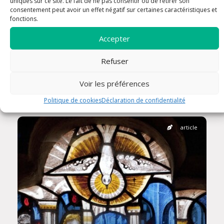
uniques sur ce site. Le fait de ne pas consentir ou de retirer son
consentement peut avoir un effet négatif sur certaines caractéristiques et
fonctions.
Accepter
Année 2026-Homélie pour la
Refuser
solennité de la Très Sainte Trinité
(JMS)
Voir les préférences
Politique de cookies
Déclaration de confidentialité
article