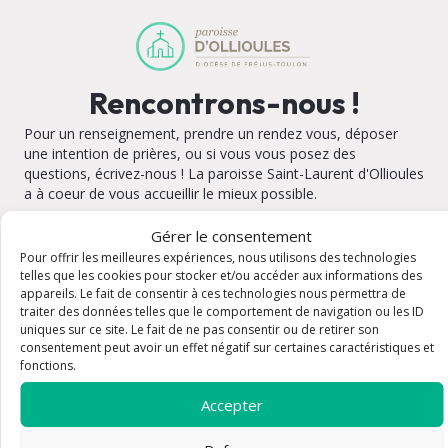
Rencontrons-nous !
Pour un renseignement, prendre un rendez vous, déposer
une intention de prières, ou si vous vous posez des
questions, écrivez-nous ! La paroisse Saint-Laurent d'Ollioules
a à coeur de vous accueillir le mieux possible.
Gérer le consentement
Pour offrir les meilleures expériences, nous utilisons des technologies
telles que les cookies pour stocker et/ou accéder aux informations des
appareils. Le fait de consentir à ces technologies nous permettra de
Eglise Saint Laurent
traiter des données telles que le comportement de navigation ou les ID
uniques sur ce site. Le fait de ne pas consentir ou de retirer son
Adresse : 1 Pl. Victor Clément 83190 Ollioules
Plan
consentement peut avoir un effet négatif sur certaines caractéristiques et
Email : paroisse.ollioules83@gmail.com
fonctions.
Tel : 06 56 71 78 28 / 04 94 63 22 27
Horaires : L’église est ouverte tous les jours de 7h à 20h.
Accepter