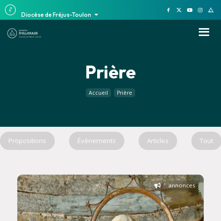
Diocèse de Fréjus-Toulon
Prière
Accueil
Prière
Propositions
Événements
Articles
Tout
annonces