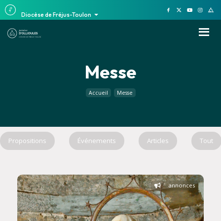
Diocèse de Fréjus-Toulon
Messe
Accueil
Messe
Propositions
Événements
Articles
Tout
annonces